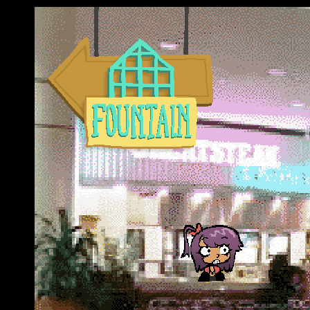
\
\
\